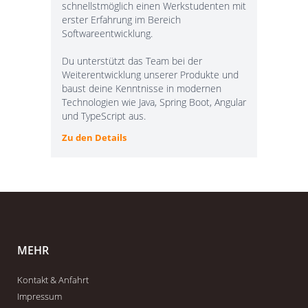
schnellstmöglich einen Werkstudenten mit
erster Erfahrung im Bereich
Softwareentwicklung.
Du unterstützt das Team bei der
Weiterentwicklung unserer Produkte und
baust deine Kenntnisse in modernen
Technologien wie Java, Spring Boot, Angular
und TypeScript aus.
Zu den Details
MEHR
Kontakt & Anfahrt
Impressum